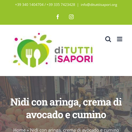
Salta
+39 340 1404704 / ‭+39 335 7423428‬
|
info@dituttiisapori.org
al
Facebook
Instagram
contenuto
Nidi con aringa, crema di
avocado e cumino
Home
»
Nidi con aringa, crema di avocado e cumino