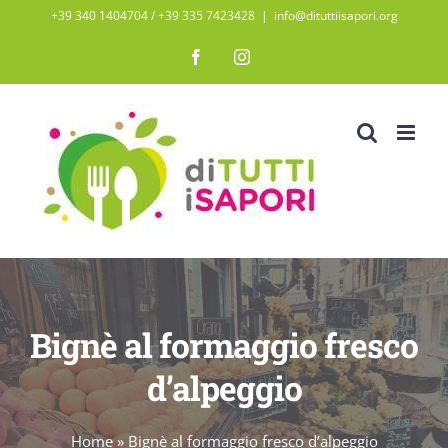
Salta
+39 340 1404704 / ‭+39 335 7423428‬
|
info@dituttiisapori.org
al
Facebook
Instagram
contenuto
Bignè al formaggio fresco
d’alpeggio
Home
»
Bignè al formaggio fresco d’alpeggio