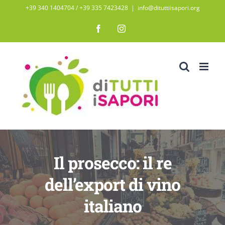
Salta
+39 340 1404704 / ‭+39 335 7423428‬
|
info@dituttiisapori.org
al
Facebook
Instagram
contenuto
Il prosecco: il re
dell’export di vino
italiano