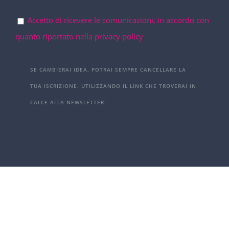
Accetto di ricevere le comunicazioni, in accordo con
quanto riportato nella privacy policy
SE CAMBIERAI IDEA, POTRAI SEMPRE CANCELLARE LA
TUA ISCRIZIONE, UTILIZZANDO IL LINK CHE TROVERAI IN
CALCE ALLA NEWSLETTER.