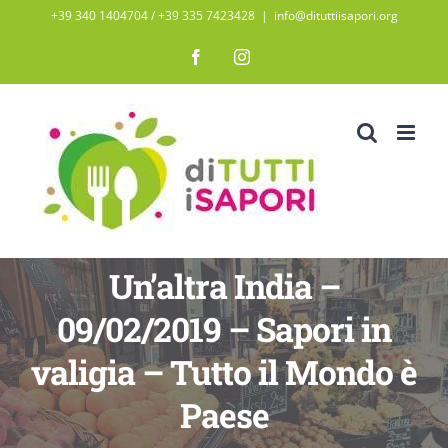
Salta
+39 340 1404704 / ‭+39 335 7423428‬
|
info@dituttiisapori.org
al
Facebook
Instagram
contenuto
Un’altra India –
09/02/2019 – Sapori in
valigia – Tutto il Mondo è
Paese