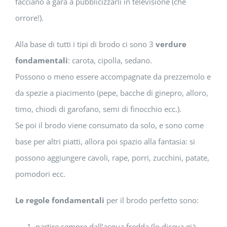
facciano a gara a pubblicizzarli in televisione (che
orrore!).
Alla base di tutti i tipi di brodo ci sono 3
verdure
fondamentali
: carota, cipolla, sedano.
Possono o meno essere accompagnate da prezzemolo e
da spezie a piacimento (pepe, bacche di ginepro, alloro,
timo, chiodi di garofano, semi di finocchio ecc.).
Se poi il brodo viene consumato da solo, e sono come
base per altri piatti, allora poi spazio alla fantasia: si
possono aggiungere cavoli, rape, porri, zucchini, patate,
pomodori ecc.
Le regole fondamentali
per il brodo perfetto sono:
partire sempre dall’acqua fredda (lo diceva già