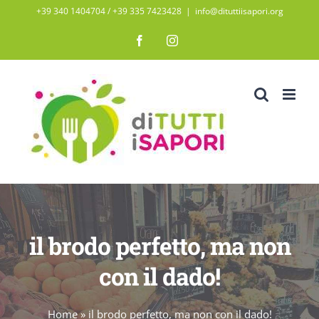
Salta
+39 340 1404704 / ‭+39 335 7423428‬
|
info@dituttiisapori.org
al
Facebook
Instagram
contenuto
il brodo perfetto, ma non
con il dado!
Home
»
il brodo perfetto, ma non con il dado!