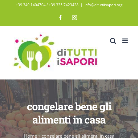
Salta
+39 340 1404704 / ‭+39 335 7423428‬
|
info@dituttiisapori.org
al
Facebook
Instagram
contenuto
congelare bene gli
alimenti in casa
Home
»
congelare bene gli alimenti in casa