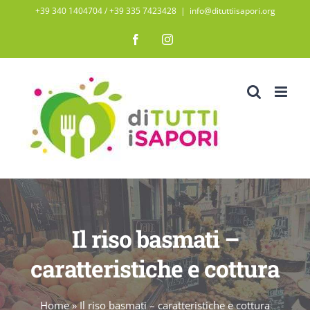
Salta
+39 340 1404704 / ‭+39 335 7423428‬
|
info@dituttiisapori.org
al
Facebook
Instagram
contenuto
Il riso basmati –
caratteristiche e cottura
Home
»
Il riso basmati – caratteristiche e cottura