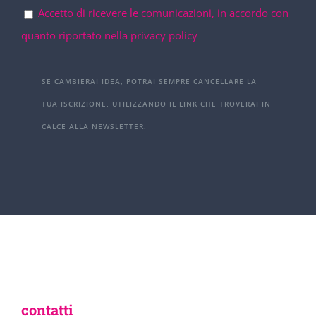
Accetto di ricevere le comunicazioni, in accordo con
quanto riportato nella privacy policy
SE CAMBIERAI IDEA, POTRAI SEMPRE CANCELLARE LA
TUA ISCRIZIONE, UTILIZZANDO IL LINK CHE TROVERAI IN
CALCE ALLA NEWSLETTER.
contatti